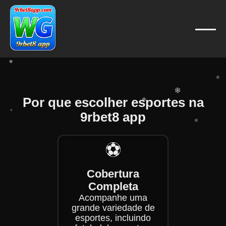
❄
❄
❄
❄
❄
❄
Por que escolher esportes na
❄
9rbet8 app
❄
❄
❄
⚽
❄
❄
Cobertura
Completa
Acompanhe uma
grande variedade de
esportes, incluindo