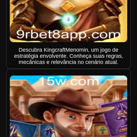
Descubra KingcraftMenomin, um jogo de
estratégia envolvente. Conheça suas regras,
mecânicas e relevância no cenário atual.