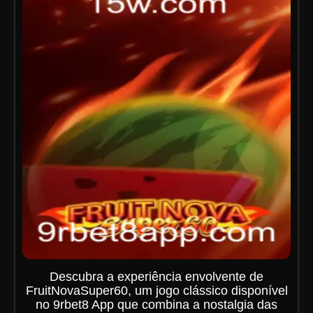
Descubra a experiência envolvente de
FruitNovaSuper60, um jogo clássico disponível
no 9rbet8 App que combina a nostalgia das