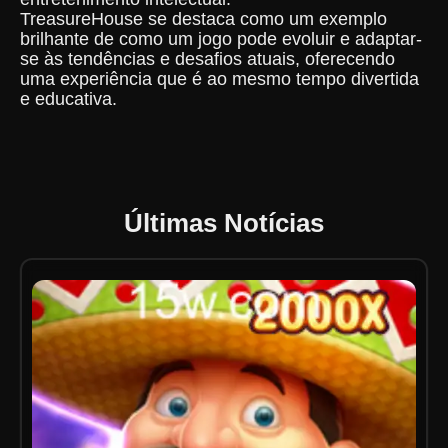
TreasureHouse se destaca como um exemplo
brilhante de como um jogo pode evoluir e adaptar-
se às tendências e desafios atuais, oferecendo
uma experiência que é ao mesmo tempo divertida
e educativa.
Últimas Notícias