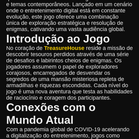
e temas contemporâneos. Lançado em um cenário
onde o entretenimento digital está em constante
evolução, este jogo oferece uma combinação
única de exploração estratégica e resolução de
enigmas, cativando uma vasta audiência global.
Introdução ao Jogo
No coração de
TreasureHouse
reside a missão de
descobrir tesouros perdidos através de uma série
de desafios e labirintos cheios de enigmas. Os
jogadores assumem o papel de exploradores
corajosos, encarregados de desvendar os
segredos de uma mansão misteriosa repleta de
armadilhas e riquezas escondidas. Cada nível do
jogo é uma nova aventura que testa as habilidades
de raciocínio e coragem dos participantes.
Conexões com o
Mundo Atual
Com a pandemia global de COVID-19 acelerando
a digitalização do entretenimento, jogos como