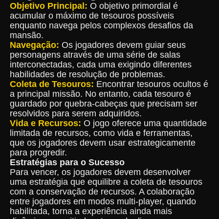
Objetivo Principal:
O objetivo primordial é
acumular o máximo de tesouros possíveis
enquanto navega pelos complexos desafios da
mansão.
Navegação:
Os jogadores devem guiar seus
personagens através de uma série de salas
interconectadas, cada uma exigindo diferentes
habilidades de resolução de problemas.
Coleta de Tesouros:
Encontrar tesouros ocultos é
a principal missão. No entanto, cada tesouro é
guardado por quebra-cabeças que precisam ser
resolvidos para serem adquiridos.
Vida e Recursos:
O jogo oferece uma quantidade
limitada de recursos, como vida e ferramentas,
que os jogadores devem usar estrategicamente
para progredir.
Estratégias para o Sucesso
Para vencer, os jogadores devem desenvolver
uma estratégia que equilibre a coleta de tesouros
com a conservação de recursos. A colaboração
entre jogadores em modos multi-player, quando
habilitada, torna a experiência ainda mais