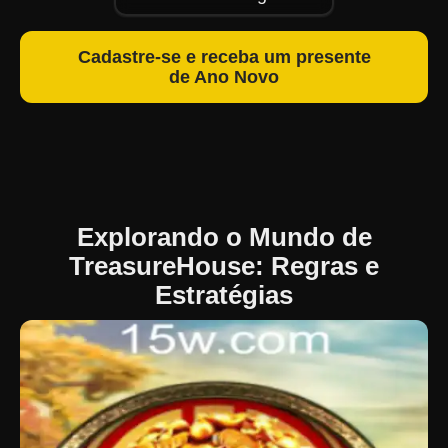
Cadastre-se e receba um presente
de Ano Novo
Explorando o Mundo de
TreasureHouse: Regras e
Estratégias