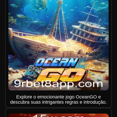
Explore o emocionante jogo OceanGO e
descubra suas intrigantes regras e introdução.