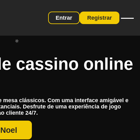
❄
❄
Entrar
Registrar
❄
❄
e cassino online
❄
❄
de mesa clássicos. Com uma interface amigável e
anciais. Desfrute de uma experiência de jogo
 cliente 24/7.
 Noel