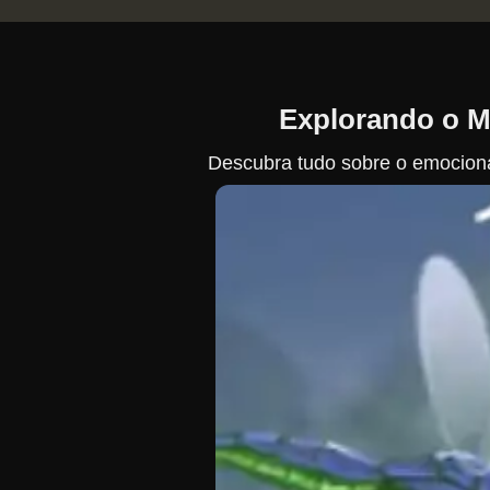
Explorando o 
Descubra tudo sobre o emociona