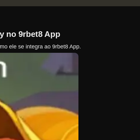
 no 9rbet8 App
o ele se integra ao 9rbet8 App.