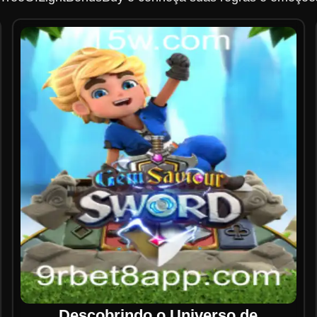
Descobrindo o Universo de