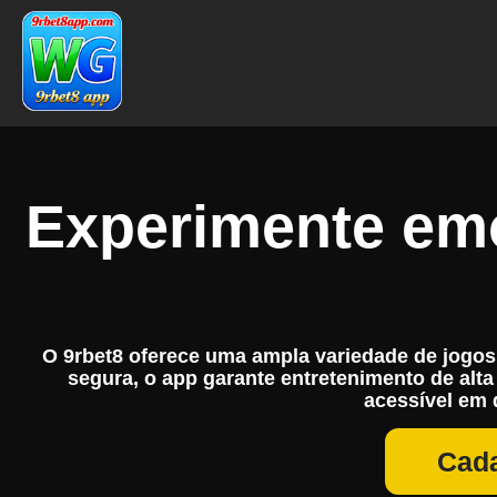
❄
Experimente emo
❄
O 9rbet8 oferece uma ampla variedade de jogos 
segura, o app garante entretenimento de alt
acessível em 
Cada