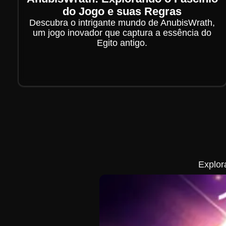
do Jogo e suas Regras
Descubra o intrigante mundo de AnubisWrath,
um jogo inovador que captura a essência do
Egito antigo.
Explor