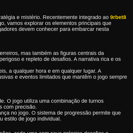
ratégia e mistério. Recentemente integrado ao
9rbet8
go, vamos explorar os elementos principais que
 jogadores devem conhecer para embarcar nesta
reiros, mas também as figuras centrais da
goso e repleto de desafios. A narrativa rica e os
is, a qualquer hora e em qualquer lugar. A
usivas e eventos limitados que mantêm o jogo sempre
e. O jogo utiliza uma combinação de turnos
s com precisão.
nça no jogo. O sistema de progressão permite que
stilo de jogo individual.