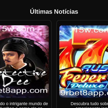
Últimas Notícias
do o intrigante mundo de
Descubra tudo sob