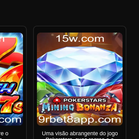
re o
Uma visão abrangente do jogo