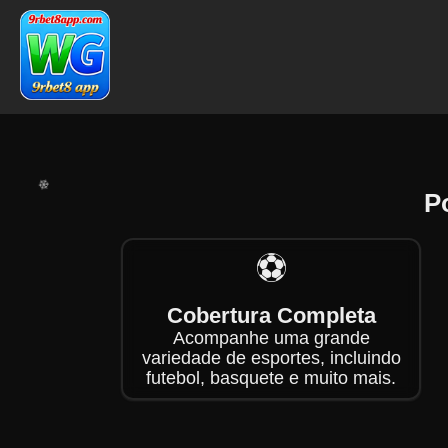
❄
❄
❄
P
⚽
❄
Cobertura Completa
Acompanhe uma grande
variedade de esportes, incluindo
futebol, basquete e muito mais.