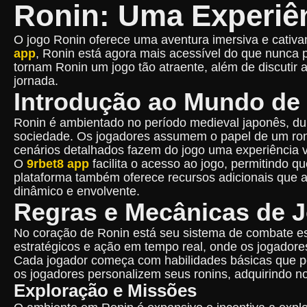
Ronin: Uma Experiê
O jogo Ronin oferece uma aventura imersiva e cativa
app
, Ronin está agora mais acessível do que nunca p
tornam Ronin um jogo tão atraente, além de discutir
jornada.
Introdução ao Mundo de
Ronin é ambientado no período medieval japonês, d
sociedade. Os jogadores assumem o papel de um roni
cenários detalhados fazem do jogo uma experiência v
O
9rbet8 app
facilita o acesso ao jogo, permitindo q
plataforma também oferece recursos adicionais que 
dinâmico e envolvente.
Regras e Mecânicas de 
No coração de Ronin está seu sistema de combate est
estratégicos e ação em tempo real, onde os jogador
Cada jogador começa com habilidades básicas que p
os jogadores personalizem seus ronins, adquirindo n
Exploração e Missões