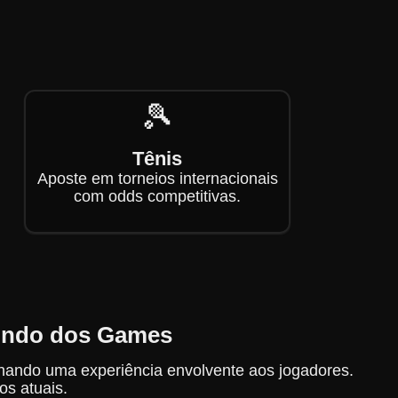
🎾
Tênis
Aposte em torneios internacionais
com odds competitivas.
Mundo dos Games
onando uma experiência envolvente aos jogadores.
os atuais.