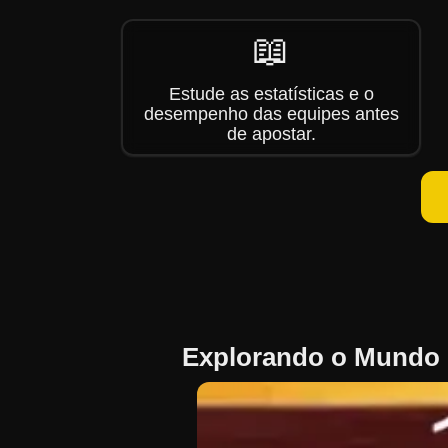
📖
Estude as estatísticas e o
desempenho das equipes antes
de apostar.
Explorando o Mundo 