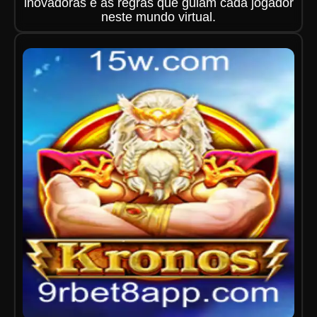
inovadoras e as regras que guiam cada jogador
neste mundo virtual.