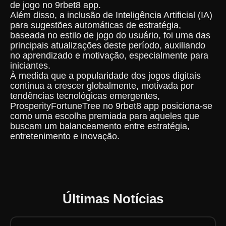
de jogo no 9rbet8 app.
Além disso, a inclusão de Inteligência Artificial (IA)
para sugestões automáticas de estratégia,
baseada no estilo de jogo do usuário, foi uma das
principais atualizações deste período, auxiliando
no aprendizado e motivação, especialmente para
iniciantes.
À medida que a popularidade dos jogos digitais
continua a crescer globalmente, motivada por
tendências tecnológicas emergentes,
ProsperityFortuneTree no 9rbet8 app posiciona-se
como uma escolha premiada para aqueles que
buscam um balanceamento entre estratégia,
entretenimento e inovação.
Últimas Notícias