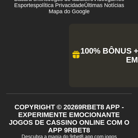
Esportes
política Privacidade
Últimas Notícias
Mapa do Google
100% BÔNUS + 
EM
COPYRIGHT ©
2026
9RBET8 APP -
EXPERIMENTE EMOCIONANTE
JOGOS DE CASSINO ONLINE COM O
APP 9RBET8
Descubra a magia do 9rbet8 app com jogos