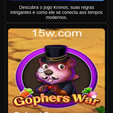
Descubra o jogo Kronos, suas regras
intrigantes e como ele se conecta aos tempos
modernos.