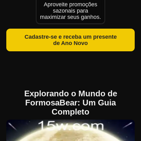
Aproveite promoções
sazonais para
maximizar seus ganhos.
Cadastre-se e receba um presente
de Ano Novo
Explorando o Mundo de
FormosaBear: Um Guia
Completo