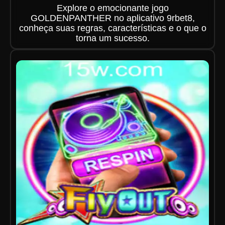
Explore o emocionante jogo
GOLDENPANTHER no aplicativo 9rbet8,
conheça suas regras, características e o que o
torna um sucesso.