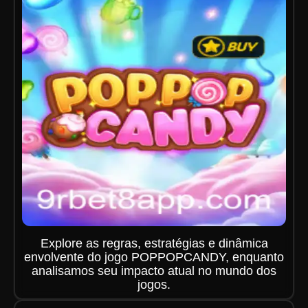
Explore as regras, estratégias e dinâmica
envolvente do jogo POPPOPCANDY, enquanto
analisamos seu impacto atual no mundo dos
jogos.