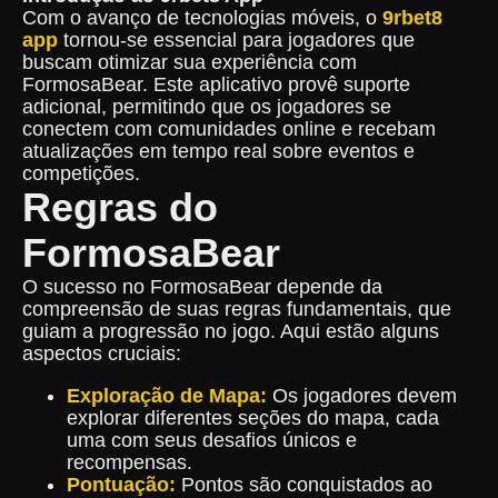
Com o avanço de tecnologias móveis, o
9rbet8
app
tornou-se essencial para jogadores que
buscam otimizar sua experiência com
FormosaBear. Este aplicativo provê suporte
adicional, permitindo que os jogadores se
conectem com comunidades online e recebam
atualizações em tempo real sobre eventos e
competições.
Regras do
FormosaBear
O sucesso no FormosaBear depende da
compreensão de suas regras fundamentais, que
guiam a progressão no jogo. Aqui estão alguns
aspectos cruciais:
Exploração de Mapa:
Os jogadores devem
explorar diferentes seções do mapa, cada
uma com seus desafios únicos e
recompensas.
Pontuação:
Pontos são conquistados ao