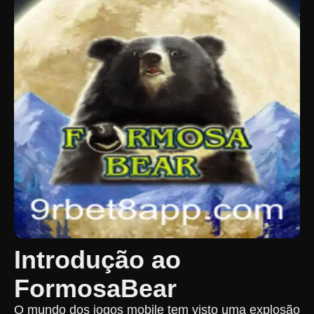
Introdução ao
FormosaBear
O mundo dos jogos mobile tem visto uma explosão