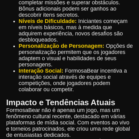
completar missões e superar obstáculos.
Bônus adicionais podem ser ganhos ao
descobrir itens secretos.
Níveis de Dificuldade:
Iniciantes começam
em níveis básicos, mas à medida que
adquirem experiência, novos desafios são
desbloqueados.
Personalização de Personagem:
Opções de
personalização permitem que os jogadores
adaptem o visual e habilidades de seus
personagens.
Interação Social:
FormosaBear incentiva a
interação social através de equipes e
competições, onde jogadores podem
colaborar ou competir.
Impacto e Tendências Atuais
FormosaBear não é apenas um jogo, mas um
fenômeno cultural recente, destacado em várias
plataformas de mídia social. Com eventos ao vivo
e torneios patrocinados, ele criou uma rede global
de entusiastas dedicados.